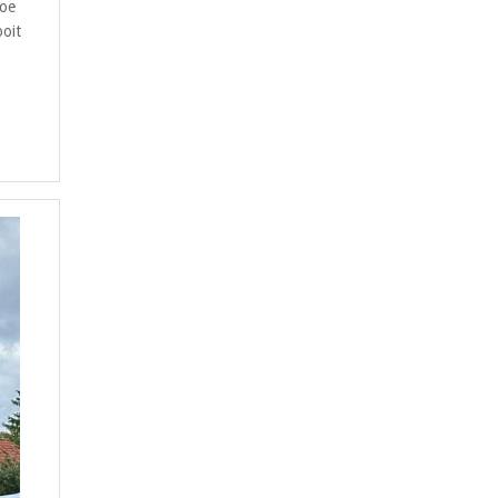
hoe
ooit