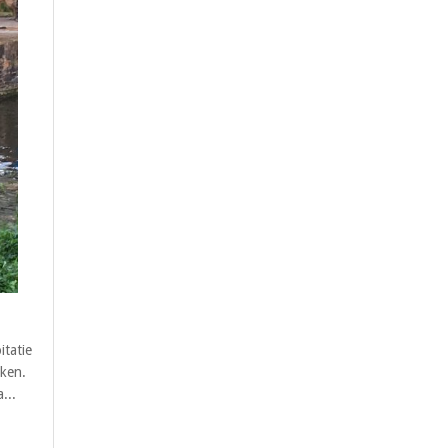
itatie
aken.
...