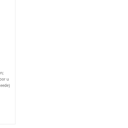
in;
oor u
Neede)