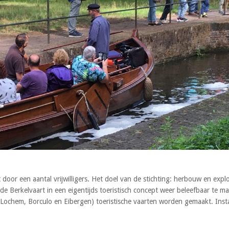
oor een aantal vrijwilligers. Het doel van de stichting: herbouw en explo
de Berkelvaart in een eigentijds toeristisch concept weer beleefbaar te m
 Lochem, Borculo en Eibergen) toeristische vaarten worden gemaakt. Insta