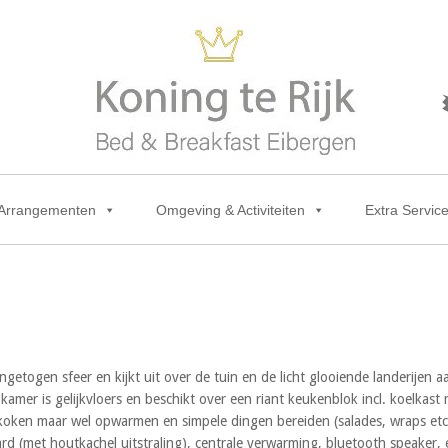
Arrangementen
Omgeving & Activiteiten
Extra Servic
ingetogen sfeer en kijkt uit over de tuin en de licht glooiende landerijen
mer is gelijkvloers en beschikt over een riant keukenblok incl. koelkas
ken maar wel opwarmen en simpele dingen bereiden (salades, wraps etc)
aard (met houtkachel uitstraling), centrale verwarming, bluetooth speaker