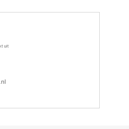
t uit
.nl