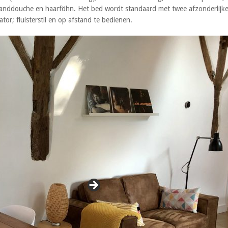
 handdouche en haarföhn. Het bed wordt standaard met twee afzonderlij
or; fluisterstil en op afstand te bedienen.
Prijs per nacht: vanaf € 135,00 i
De kamer is rookvrij en huisdieren z
sturen via onze website.
Klik hier
en 
beschikbaar zijn.