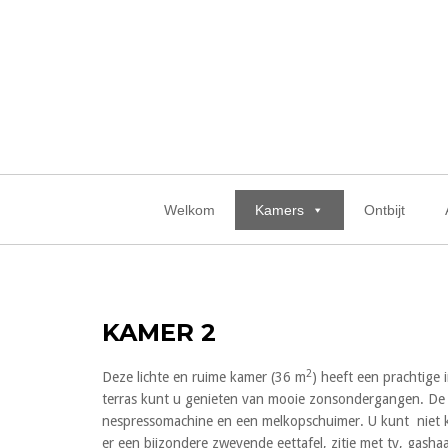
Welkom
Kamers
Ontbijt
KAMER 2
2
Deze lichte en ruime kamer (36 m
) heeft een prachtige 
terras kunt u genieten van mooie zonsondergangen. De ka
nespressomachine en een melkopschuimer. U kunt niet ko
er een bijzondere zwevende eettafel, zitje met tv, gash