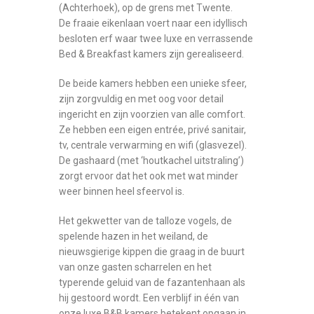
(Achterhoek), op de grens met Twente.
De fraaie eikenlaan voert naar een idyllisch
besloten erf waar twee luxe en verrassende
Bed & Breakfast kamers zijn gerealiseerd.
De beide kamers hebben een unieke sfeer,
zijn zorgvuldig en met oog voor detail
ingericht en zijn voorzien van alle comfort.
Ze hebben een eigen entrée, privé sanitair,
tv, centrale verwarming en wifi (glasvezel).
De gashaard (met ‘houtkachel uitstraling’)
zorgt ervoor dat het ook met wat minder
weer binnen heel sfeervol is.
Het gekwetter van de talloze vogels, de
spelende hazen in het weiland, de
nieuwsgierige kippen die graag in de buurt
van onze gasten scharrelen en het
typerende geluid van de fazantenhaan als
hij gestoord wordt. Een verblijf in één van
onze luxe B&B kamers betekent opgaan in